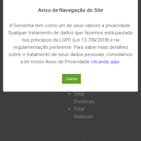
Geral
da
Aviso de Navegação do Site
Justiça
Receita
A Serventia tem como um de seus valores a privacidade.
Federal
Qualquer tratamento de dados que fazemos está pautado
ANOREGRJ
nos princípios da LGPD (Lei 13.709/2018) e na
CNJ
regulamentação pertinente. Para saber mais detalhes
sobre o tratamento de seus dados pessoais, convidamos
a ler nosso Aviso de Privacidade
clicando aqui
.
Total
Sistemas
Ciente
Total
Sistemas
Total
Webmail