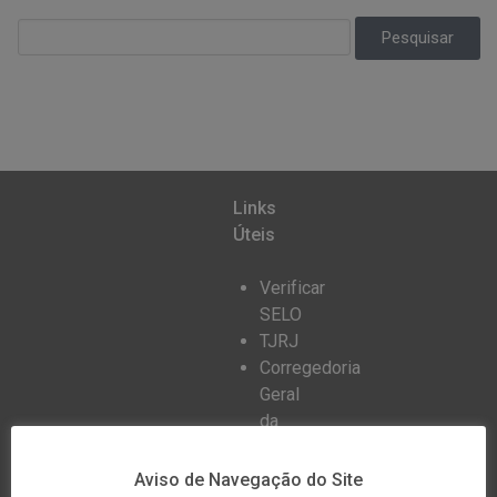
Links
Úteis
Verificar
SELO
TJRJ
Corregedoria
Geral
da
Justiça
Receita
Aviso de Navegação do Site